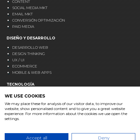
CONTENT
SOCIAL MEDIA MKT
EMAIL MKT
CONVERSIÓN OPTIMIZACIÓN
PAID MEDIA
DISEÑO Y DESARROLLO
DESARROLLO WEB
DESIGN THINKING
UX / UI
ECOMMERCE
MOBILE & WEB APPS
TECNOLOGÍA
CRM
WE USE COOKIES
ANALÍTICA
We may place these for analysis of our visitor data, to improve our
MARKETING AUTOMATION
website, show personalised content and to give you a great website
experience. For more information about the cookies we use open the
BLOG
settings.
CONTACTO
Accept all
Deny