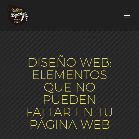
DISEÑO WEB:
ELEMENTOS
QUE NO
PUEDEN
FALTAR EN TU
PÁGINA WEB