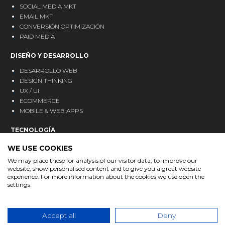
SOCIAL MEDIA MKT
EMAIL MKT
CONVERSIÓN OPTIMIZACIÓN
PAID MEDIA
DISEÑO Y DESARROLLO
DESARROLLO WEB
DESIGN THINKING
UX / UI
ECOMMERCE
MOBILE & WEB APPS
TECNOLOGÍA
CRM
WE USE COOKIES
ANALÍTICA
We may place these for analysis of our visitor data, to improve our
MARKETING AUTOMATION
website, show personalised content and to give you a great website
experience. For more information about the cookies we use open the
BLOG
settings.
CONTACTO
Accept all
Deny