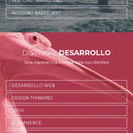
• INBOUND MARKETING
• ACCOUNT BASED MKT
DISEÑO Y
DESARROLLO
Una experiencia integral para tus clientes
• DESARROLLO WEB
• DESIGN THINKING
• UX/UI
• ECOMMERCE