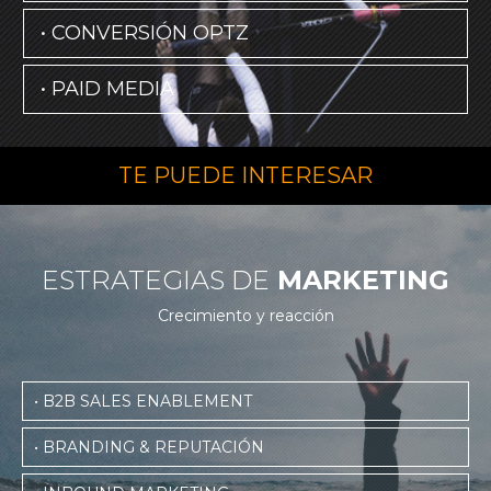
• CONVERSIÓN OPTZ
• PAID MEDIA
TE PUEDE INTERESAR
ESTRATEGIAS DE
MARKETING
Crecimiento y reacción
• B2B SALES ENABLEMENT
• BRANDING & REPUTACIÓN