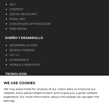
SEO
CONTENT
SOCIAL MEDIA MKT
EMAIL MKT
CONVERSIÓN OPTIMIZACIÓN
PAID MEDIA
DISEÑO Y DESARROLLO
DESARROLLO WEB
DESIGN THINKING
UX / UI
ECOMMERCE
MOBILE & WEB APPS
TECNOLOGÍA
CRM
WE USE COOKIES
ANALÍTICA
We may place these for analysis of our visitor data, to improve our
MARKETING AUTOMATION
website, show personalised content and to give you a great website
experience. For more information about the cookies we use open the
BLOG
settings.
CONTACTO