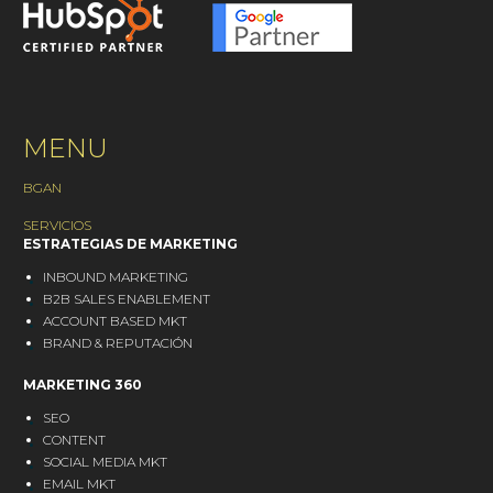
internet para que otras
medio ambiente, la
personas…
sostenibilidad y el
futuro es una de las
características de la
sociedad actual….
MENU
BGAN
SERVICIOS
ESTRATEGIAS DE MARKETING
INBOUND MARKETING
B2B SALES ENABLEMENT
ACCOUNT BASED MKT
BRAND & REPUTACIÓN
MARKETING 360
SEO
CONTENT
SOCIAL MEDIA MKT
EMAIL MKT