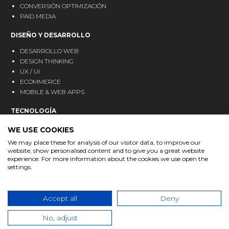
CONVERSIÓN OPTIMIZACIÓN
PAID MEDIA
DISEÑO Y DESARROLLO
DESARROLLO WEB
DESIGN THINKING
UX / UI
ECOMMERCE
MOBILE & WEB APPS
TECNOLOGÍA
CRM
WE USE COOKIES
ANALÍTICA
We may place these for analysis of our visitor data, to improve our
MARKETING AUTOMATION
website, show personalised content and to give you a great website
experience. For more information about the cookies we use open the
BLOG
settings.
CONTACTO
Accept all
Deny
No, adjust
© Bgan Agency 2022 · Made with ❤
Bgan
· Todos los derechos