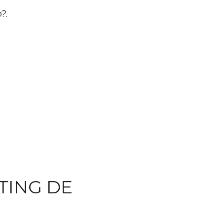
o?.
TING DE