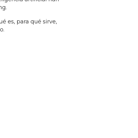
ng.
é es, para qué sirve,
so.