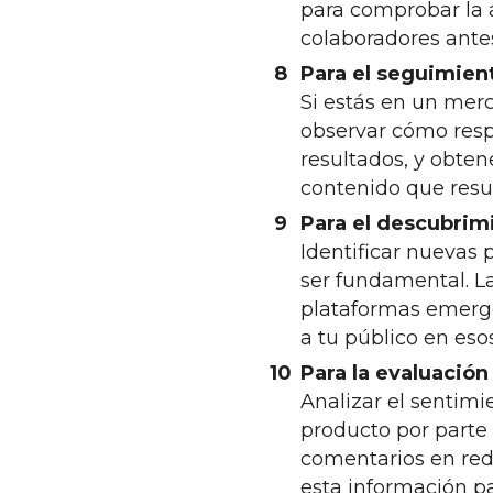
para comprobar la a
colaboradores antes
Para el seguimie
Si estás en un mer
observar cómo resp
resultados, y obtene
contenido que resue
Para el descubri
Identificar nuevas 
ser fundamental. L
plataformas emerge
a tu público en eso
Para la evaluación
Analizar el sentim
producto por parte 
comentarios en rede
esta información pa