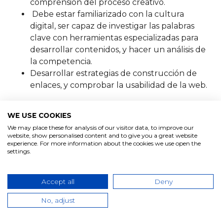
comprensión del proceso creativo.
Debe estar familiarizado con la cultura
digital, ser capaz de investigar las palabras
clave con herramientas especializadas para
desarrollar contenidos, y hacer un análisis de
la competencia.
Desarrollar estrategias de construcción de
enlaces, y comprobar la usabilidad de la web.
Esperamos que este artículo te haya servido no
WE USE COOKIES
solo para conocer la diferencia entre
SEO Content
vs el SEO Técnico
, sino también para descubrir si
We may place these for analysis of our visitor data, to improve our
website, show personalised content and to give you a great website
tu empresa tiene bien cubiertos todos los flancos
experience. For more information about the cookies we use open the
de su estrategia SEO.
settings.
Además, si tienes una tienda online te
Accept all
Deny
recomendamos que no te pierdas este artículo
con los mejores
consejos para
No, adjust
ecommercer.
Recuerda que en Bgan Lab somos
especialistas en marketing digital ¡
Consúltanos
si