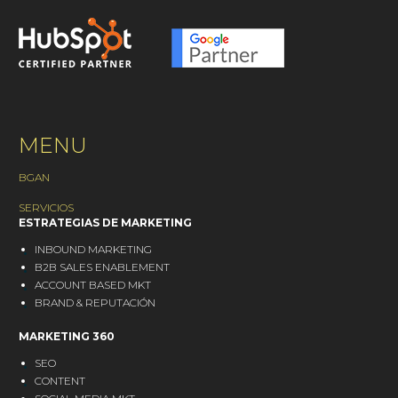
control de los
plataformas
procesos, y lograr una
ecommerce diferentes.
estrategia consistente.
¿Sabes cuál es la más
adecuada para tu
tienda o negocio
online?
MENU
BGAN
SERVICIOS
ESTRATEGIAS DE MARKETING
INBOUND MARKETING
B2B SALES ENABLEMENT
ACCOUNT BASED MKT
BRAND & REPUTACIÓN
MARKETING 360
SEO
CONTENT