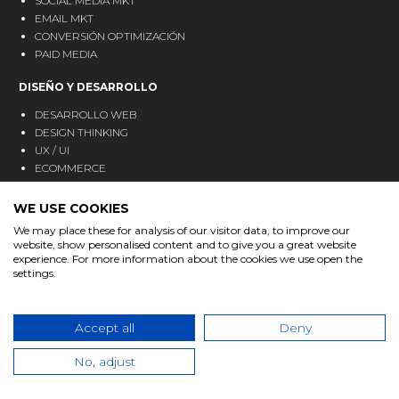
SOCIAL MEDIA MKT
EMAIL MKT
CONVERSIÓN OPTIMIZACIÓN
PAID MEDIA
DISEÑO Y DESARROLLO
DESARROLLO WEB
DESIGN THINKING
UX / UI
ECOMMERCE
MOBILE & WEB APPS
WE USE COOKIES
TECNOLOGÍA
We may place these for analysis of our visitor data, to improve our
website, show personalised content and to give you a great website
CRM
experience. For more information about the cookies we use open the
ANALÍTICA
settings.
MARKETING AUTOMATION
BLOG
Accept all
Deny
CONTACTO
No, adjust