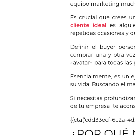
equipo marketing much
Es crucial que crees u
cliente ideal
es alguie
repetidas ocasiones y q
Definir el buyer perso
comprar una y otra vez
«avatar» para todas la
Esencialmente, es un ej
su vida. Buscando el ma
Si necesitas profundiz
de tu empresa te acons
{{cta(‘cdd33ecf-6c2a-4d
¿POR QUÉ 