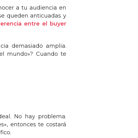
onocer a tu audiencia en
s se queden anticuadas y
ferencia entre el buyer
encia demasiado amplia.
o el mundo»? Cuando te
deal. No hay problema.
s», entonces te costará
ico.