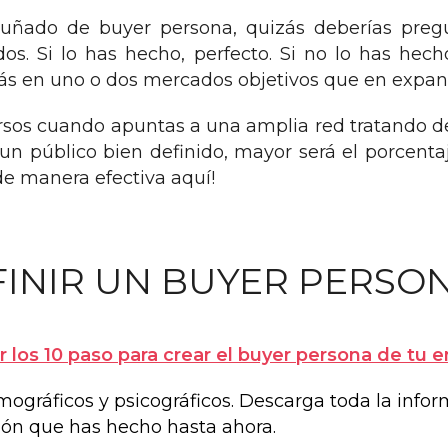
uñado de buyer persona, quizás deberías pregu
s. Si lo has hecho, perfecto. Si no lo has hech
más en uno o dos mercados objetivos que en expan
rsos cuando apuntas a una amplia red tratando de
un público bien definido, mayor será el porcenta
de manera efectiva aquí!
INIR UN BUYER PERSO
 los 10 paso para crear el buyer persona de tu 
gráficos y psicográficos. Descarga toda la infor
ción que has hecho hasta ahora.