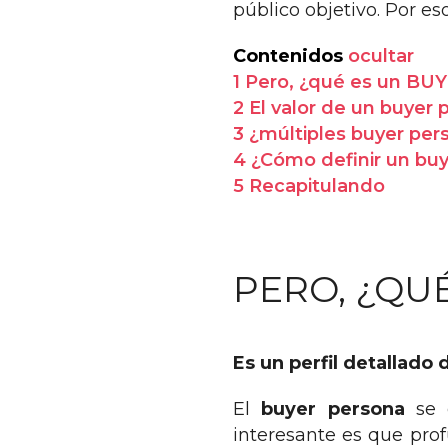
público objetivo. Por es
Contenidos
ocultar
1
Pero, ¿qué es un B
2
El valor de un buyer 
3
¿múltiples buyer per
4
¿Cómo definir un bu
5
Recapitulando
PERO, ¿QU
Es un perfil detallado d
El
buyer persona
se c
interesante es que pro