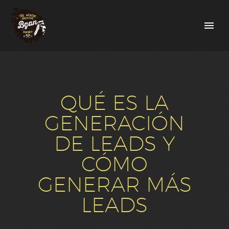
QUÉ ES LA
GENERACIÓN
DE LEADS Y
CÓMO
GENERAR MÁS
LEADS