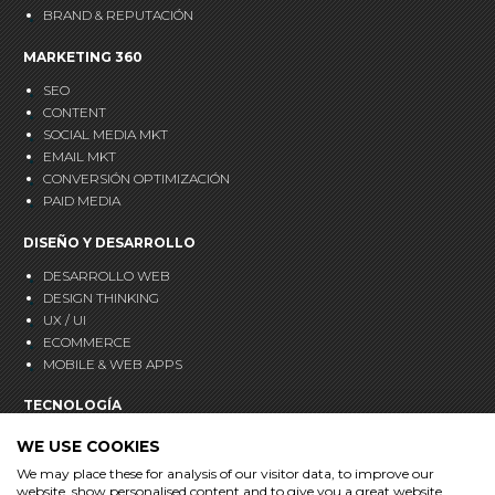
BRAND & REPUTACIÓN
MARKETING 360
SEO
CONTENT
SOCIAL MEDIA MKT
EMAIL MKT
CONVERSIÓN OPTIMIZACIÓN
PAID MEDIA
DISEÑO Y DESARROLLO
DESARROLLO WEB
DESIGN THINKING
UX / UI
ECOMMERCE
MOBILE & WEB APPS
TECNOLOGÍA
CRM
WE USE COOKIES
ANALÍTICA
We may place these for analysis of our visitor data, to improve our
MARKETING AUTOMATION
website, show personalised content and to give you a great website