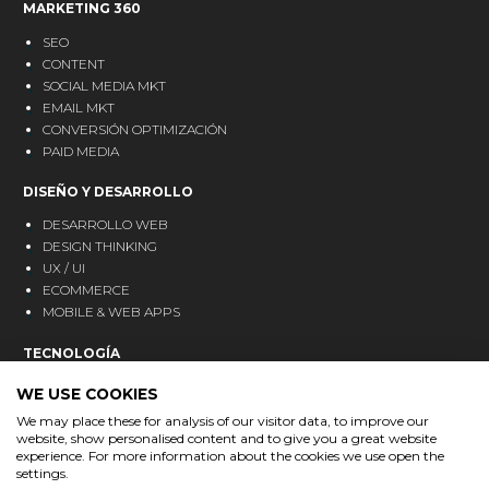
MARKETING 360
SEO
CONTENT
SOCIAL MEDIA MKT
EMAIL MKT
CONVERSIÓN OPTIMIZACIÓN
PAID MEDIA
DISEÑO Y DESARROLLO
DESARROLLO WEB
DESIGN THINKING
UX / UI
ECOMMERCE
MOBILE & WEB APPS
TECNOLOGÍA
CRM
WE USE COOKIES
ANALÍTICA
We may place these for analysis of our visitor data, to improve our
MARKETING AUTOMATION
website, show personalised content and to give you a great website
experience. For more information about the cookies we use open the
BLOG
settings.