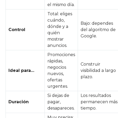
el mismo día.
Total: eliges
cuándo,
Bajo: dependes
dónde y a
Control
del algoritmo de
quién
Google.
mostrar
anuncios.
Promociones
rápidas,
Construir
negocios
Ideal para…
visibilidad a largo
nuevos,
plazo.
ofertas
urgentes.
Si dejas de
Los resultados
Duración
pagar,
permanecen más
desapareces.
tiempo.
Muy precisa: