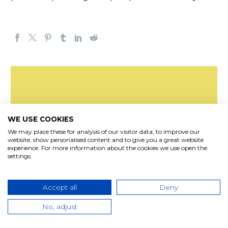
¿TE GUSTA LO QUE
WE USE COOKIES
ESTÁS LEYENDO?
We may place these for analysis of our visitor data, to improve our
website, show personalised content and to give you a great website
¡SUSCRÍBETE A
experience. For more information about the cookies we use open the
settings.
NUESTRO BLOG!
Accept all
Deny
No, adjust