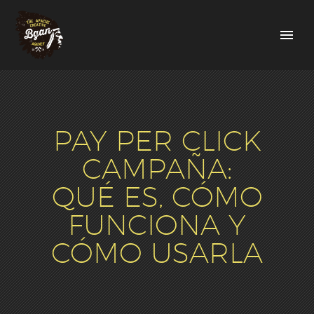
PAY PER CLICK
CAMPAÑA:
QUÉ ES, CÓMO
FUNCIONA Y
CÓMO USARLA