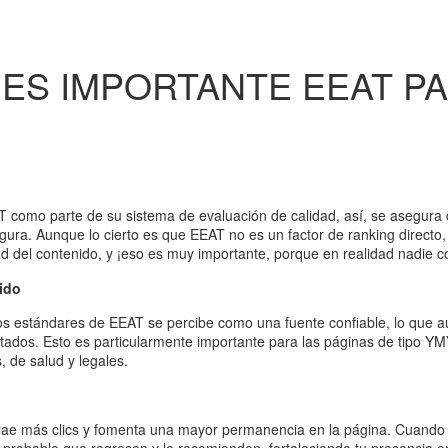
ES IMPORTANTE EEAT PA
EAT como parte de su sistema de evaluación de calidad, así, se asegur
segura. Aunque lo cierto es que EEAT no es un factor de ranking directo,
dad del contenido, y ¡eso es muy importante, porque en realidad nadie c
nido
os estándares de EEAT se percibe como una fuente confiable, lo que 
ltados. Esto es particularmente importante para las páginas de tipo YM
, de salud y legales.
atrae más clics y fomenta una mayor permanencia en la página. Cuando 
 probable que regresen y lo recomienden, fortaleciendo tu presencia en