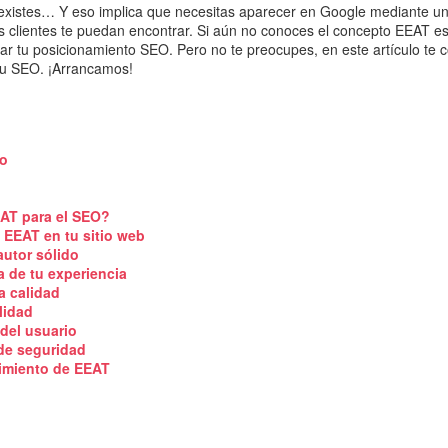
 existes… Y eso implica que necesitas aparecer en Google mediante u
les clientes te puedan encontrar. Si aún no conoces el concepto EEAT e
ar tu posicionamiento SEO. Pero no te preocupes, en este artículo t
 tu SEO. ¡Arrancamos!
io
EAT para el SEO?
l EEAT en tu sitio web
 autor sólido
a de tu experiencia
a calidad
lidad
 del usuario
de seguridad
imiento de EEAT