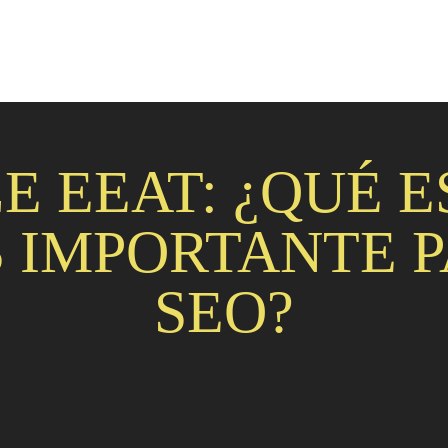
 EEAT: ¿QUÉ E
S IMPORTANTE P
SEO?