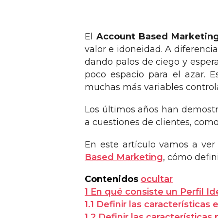
El
Account Based Marketin
valor e idoneidad. A diferenci
dando palos de ciego y esper
poco espacio para el azar. E
muchas más variables controla
Los últimos años han demostra
a cuestiones de clientes, como
En este artículo vamos a ve
Based Marketing
, cómo defini
Contenidos
ocultar
1
En qué consiste un Perfil Id
1.1
Definir las características
1.2
Definir las características