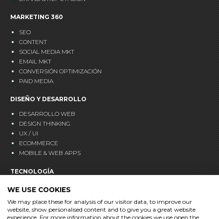
MARKETING 360
SEO
CONTENT
SOCIAL MEDIA MKT
EMAIL MKT
CONVERSIÓN OPTIMIZACIÓN
PAID MEDIA
DISEÑO Y DESARROLLO
DESARROLLO WEB
DESIGN THINKING
UX / UI
ECOMMERCE
MOBILE & WEB APPS
TECNOLOGÍA
CRM
WE USE COOKIES
ANALÍTICA
We may place these for analysis of our visitor data, to improve our
MARKETING AUTOMATION
website, show personalised content and to give you a great website
experience. For more information about the cookies we use open the